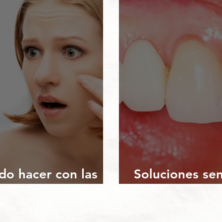
o hacer con las
Soluciones sen
osas manchas????
problemas urg