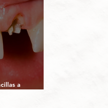
cillas a
entes