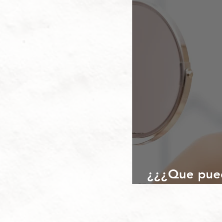
¿¿¿Que pued
dich