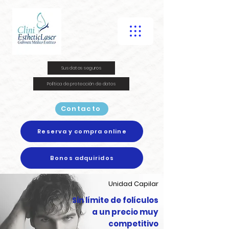
Sus datos seguros
Política de protección de datos
Contacto
Reserva y compra online
Bonos adquiridos
Unidad Capilar
Sin límite de folículos
a un precio muy
competitivo