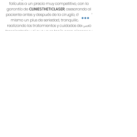
folículos a un precio muy competitivo, con la
garantía de
CLINIESTHETICLASER
, asesorando al
paciente antes y después de la cirugía, dando al
mismo un plus de seriedad, tranquilidad y
realizando los tratamientos y cuidados del pelo
trasplantado y el que ya se tenía para alargar su
durabilidad en el tiempo.
Hospital florence Nightingale
Sisli Istambul
Turquía
Más información
Clínica BCN CLINIC