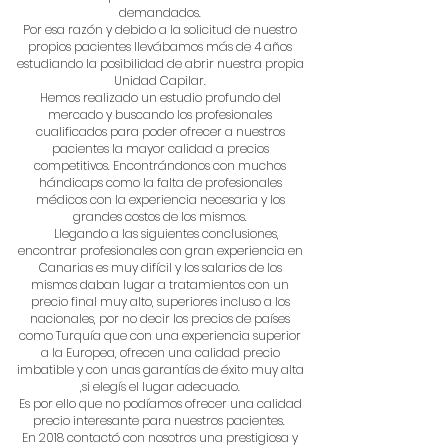
demandados.
Por esa razón y debido a la solicitud de nuestro
propios pacientes llevábamos más de 4 años
estudiando la posibilidad de abrir nuestra propia
Unidad Capilar.
Hemos realizado un estudio profundo del
mercado y buscando los profesionales
cualificados para poder ofrecer a nuestros
pacientes la mayor calidad a precios
competitivos. Encontrándonos con muchos
hándicaps como la falta de profesionales
médicos con la experiencia necesaria y los
grandes costos de los mismos.
Llegando a las siguientes conclusiones,
encontrar profesionales con gran experiencia en
Canarias es muy difícil y los salarios de los
mismos daban lugar a tratamientos con un
precio final muy alto, superiores incluso a los
nacionales, por no decir los precios de países
como Turquía que con una experiencia superior
a la Europea, ofrecen una calidad precio
imbatible y con unas garantías de éxito muy alta
,si elegís el lugar adecuado.
Es por ello que no podíamos ofrecer una calidad
precio interesante para nuestros pacientes.
En 2018 contactó con nosotros una prestigiosa y