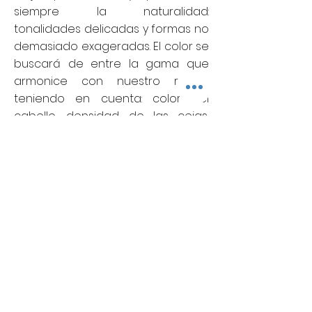
siempre la naturalidad:
tonalidades delicadas y formas no
demasiado exageradas. El color se
buscará de entre la gama que
armonice con nuestro rostro,
teniendo en cuenta: color del
cabello, densidad de las cejas,
tono de piel, color del iris…
A los treinta días, en la sesión de
retoque, se podrá rectificar el
diseño dando lugar al definitivo.