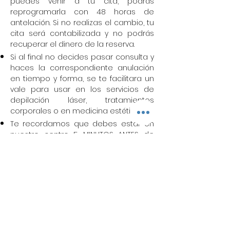
puedes venir a tu cita, podrás
reprogramarla con 48 horas de
antelación. Si no realizas el cambio, tu
cita será contabilizada y no podrás
recuperar el dinero de la reserva.
Si al final no decides pasar consulta y
haces la correspondiente anulación
en tiempo y forma, se te facilitara un
vale para usar en los servicios de
depilación láser, tratamientos
corporales o en medicina estética.
Te recordamos que debes estar en
nuestro centro 5 MINUTOS ANTES de
empezar tu servicio.
Si llegas 5 minutos más tarde de la
hora que has reservado,
automáticamente se anulará tu
servicio perdiendo la reserva (no
reembolsable ni recuperable), de
esta forma no retrasaremos la
agenda a otros pacientes.