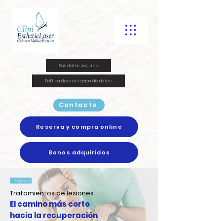
Sus datos seguros
Política de protección de datos
Contacto
Reserva y compra online
Bonos adquiridos
< Regresar
Tratamientos de lesiones
El camino más corto
hacia la recuperación