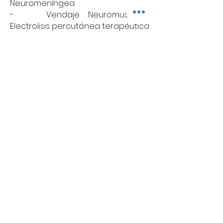
Neuromeníngea.
- Vendaje Neuromuscular,
Electrolisis percutánea terapéutica
(EPTE).
- Electrolisis percutánea
intratisular (EPI).
- Ecografía para fisioterapeutas.