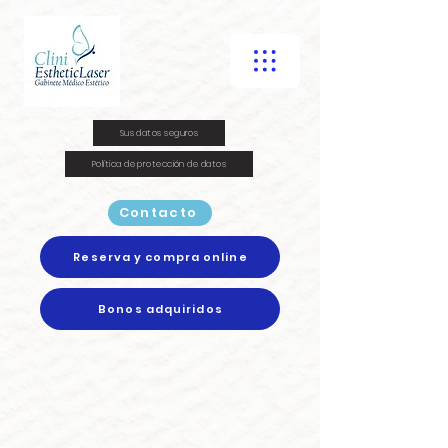
Sus datos seguros
Política de protección de datos
Contacto
Reserva y compra online
Bonos adquiridos