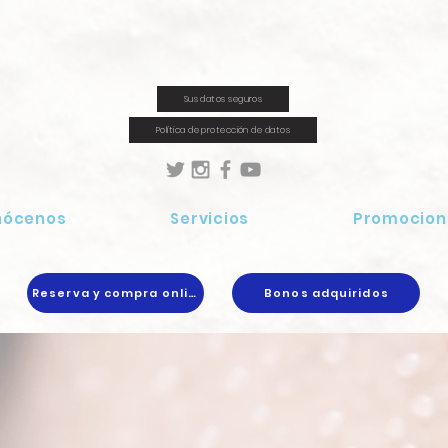
Sus datos seguros
Política de protección de datos
nócenos
Servicios
Promocion
Reserva y compra online
Bonos adquiridos