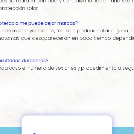
és se retira la pomada y se realiza la sesión, una vez
rotección solar.
oterapia me puede dejar marcas?
a con microinyecciones, tan solo podrías notar alguna ro
ematomas que desaparecerán en poco tiempo dependien
sultados duraderos?
ada caso el número de sesiones y procedimiento a segui