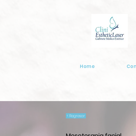
Home
Co
< Regresar
Mesoterapia facial