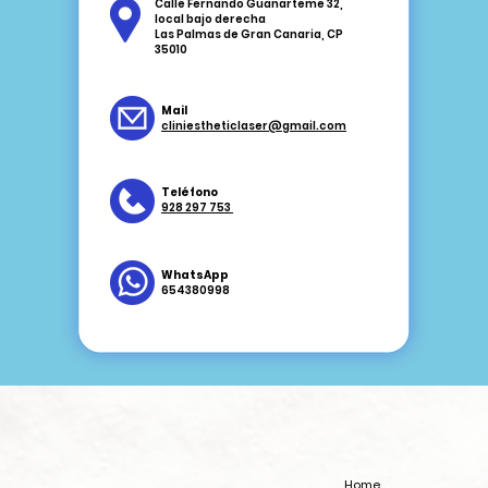
Calle Fernando Guanarteme 32,
local bajo derecha
Las Palmas de Gran Canaria, CP
35010
Mail
cliniestheticlaser@gmail.com
Teléfono
928 297 753
WhatsApp
654380998
Home