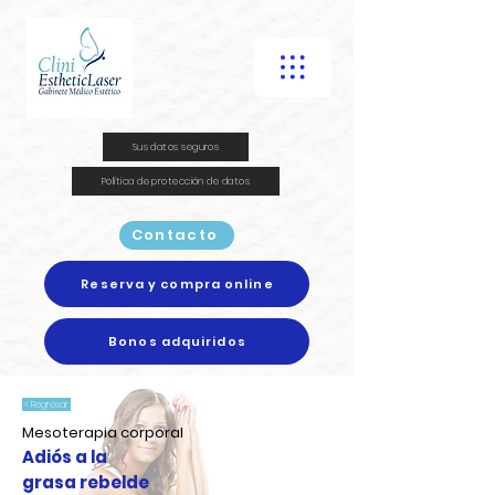
Sus datos seguros
Política de protección de datos
Contacto
Reserva y compra online
Bonos adquiridos
< Regresar
Mesoterapia corporal
Adiós a la
grasa rebelde