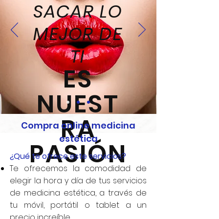
SACAR LO
MEJOR DE
TI
ES
NUEST
RA
Compra online medicina
estética
PASIÓN
¿Qué te ofrece este servicios?
Te ofrecemos la comodidad de
elegir la hora y día de tus servicios
de medicina estética, a través de
tu móvil, portátil o tablet a un
precio increíble.