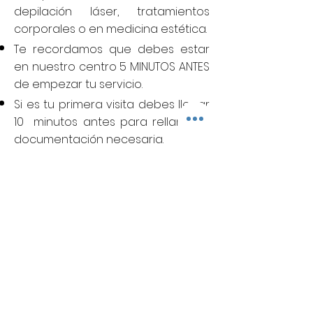
depilación láser, tratamientos
corporales o en medicina estética.
Te recordamos que debes estar
en nuestro centro 5 MINUTOS ANTES
de empezar tu servicio.
Si es tu primera visita debes llegar
10 minutos antes para rellanar la
documentación necesaria.
Si llegas 10 minutos más tarde de la
hora que has reservado,
automáticamente se anulará tu
servicio perdiendo la reserva (no
reembolsable ni recuperable), de
esta forma no retrasaremos la
agenda a otros pacientes.
Los servicios y reservas son
NOMINALES e INTRANSFERIBLES.