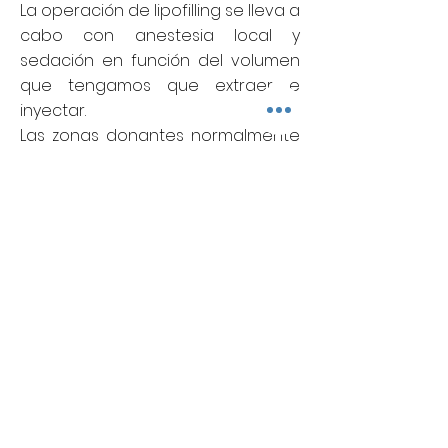
La operación de lipofilling se lleva a
cabo con anestesia local y
sedación en función del volumen
que tengamos que extraer e
inyectar.
Las zonas donantes normalmente
son abdomen o cartucheras, por
su fácil acceso, el cual se inyecta
en la cara con cánulas
traumáticas.
El tejido adiposo no se absorbe.
Las células injertadas viven en el
tejido donde se han injertado
perdiendo en uy pocas ocasiones
el volumen.
La gran ventaja del tejido adiposo
es su ubicuidad, de fácil obtención
y que no produce ninguna