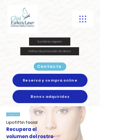
Sus datos seguros
Política de protección de datos
Contacto
Reserva y compra online
Bonos adquiridos
< Regresar
Lipofiftin facial
Recupera el
volumen del rostro