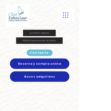
Sus datos seguros
Política de protección de datos
Contacto
Reserva y compra online
Bonos adquiridos