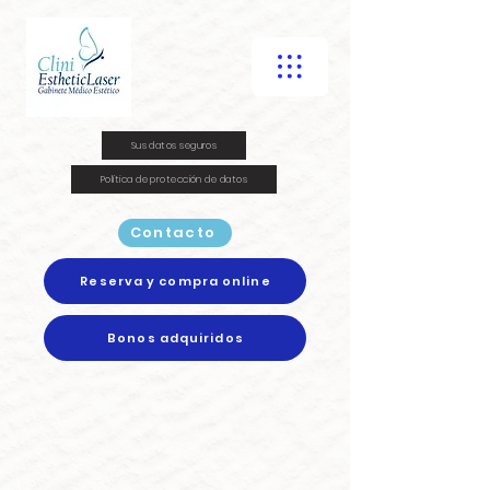
Sus datos seguros
Política de protección de datos
Contacto
Reserva y compra online
Bonos adquiridos