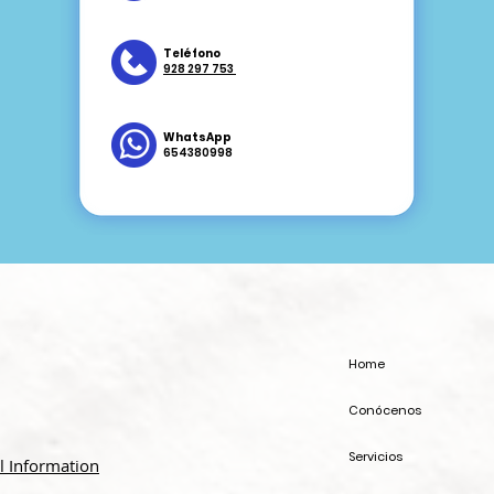
Teléfono
928 297 753
WhatsApp
654380998
Home
Conócenos
Servicios
l Information