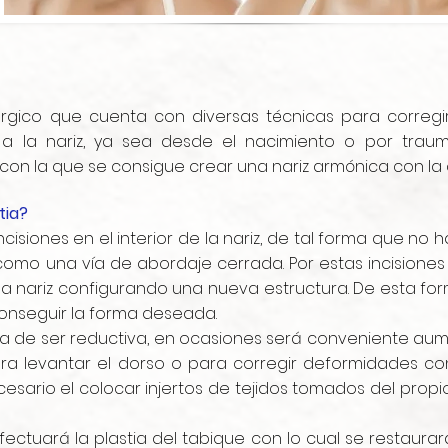
rgico que cuenta con diversas técnicas para corregir
a la nariz, ya sea desde el nacimiento o por traum
 con la que se consigue crear una nariz armónica con la 
tia?
ncisiones en el interior de la nariz, de tal forma que no 
como una vía de abordaje cerrada. Por estas incisiones
 la nariz configurando una nueva estructura. De esta fo
onseguir la forma deseada.
 ha de ser reductiva, en ocasiones será conveniente a
ara levantar el dorso o para corregir deformidades co
esario el colocar injertos de tejidos tomados del prop
ectuará la plastia del tabique con lo cual se restaurará