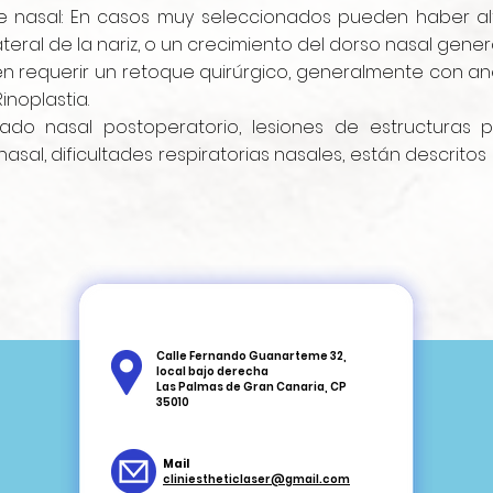
de nasal: En casos muy seleccionados pueden haber alt
eral de la nariz, o un crecimiento del dorso nasal genera
requerir un retoque quirúrgico, generalmente con ane
noplastia.
ado nasal postoperatorio, lesiones de estructuras p
asal, dificultades respiratorias nasales, están descri
Calle Fernando Guanarteme 32,
local bajo derecha
Las Palmas de Gran Canaria, CP
35010
Mail
cliniestheticlaser@gmail.com