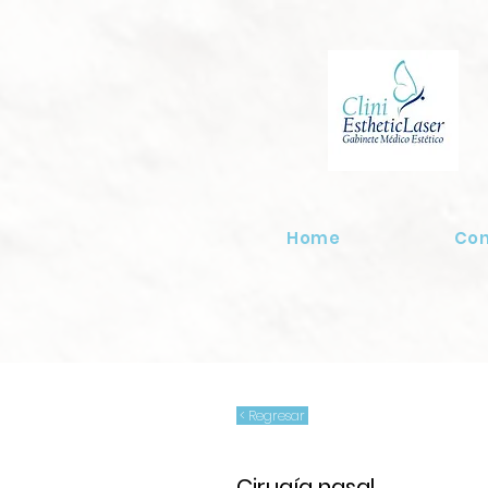
Home
Co
< Regresar
Cirugía nasal