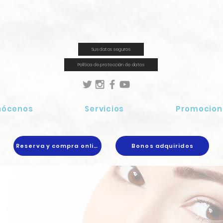
Sus datos seguros
Política de protección de datos
nócenos
Servicios
Promocion
Reserva y compra online
Bonos adquiridos