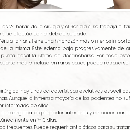
las 24 horas de la cirugía y al 3er día si se trabaja el 
 si se efectúa con el debido cuidado.
a férula, la nariz tiene una hinchazón más o menos import
de la misma. Este edema baja progresivamente de ar
 punta nasal la ultima en deshincharse. Por todo esto
o cuarto mes, e incluso en raros casos puede retrasarse
rúrgica, hay unas características evolutivas específica
as. Aunque la inmensa mayoría de los pacientes no su
r informado de ellas.
ue engloba los párpados inferiores y en pocos caso
táneamente en 7-10 días.
o frecuentes. Puede requerir antibióticos para su trata