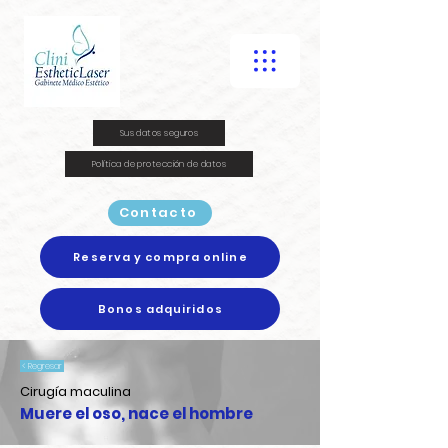
Sus datos seguros
Política de protección de datos
Contacto
Reserva y compra online
Bonos adquiridos
< Regresar
Cirugía maculina
Muere el oso, nace el hombre