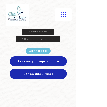
Sus datos seguros
Política de protección de datos
Contacto
Reserva y compra online
Bonos adquiridos