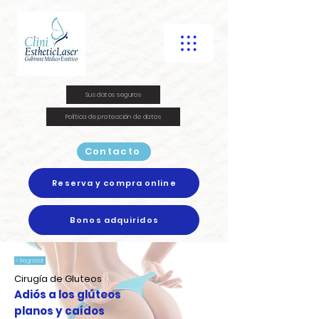
Sus datos seguros
Política de protección de datos
Contacto
Reserva y compra online
Bonos adquiridos
< Regresar
Cirugía de Gluteos
Adiós a los glúteos
planos y caídos