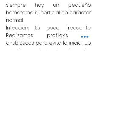
siempre hay un pequeño
hematoma superficial de caracter
normal.
Infección: Es poco frecuente.
Realizamos profilaxis con
antibióticos para evitarla iniciando
el día previo hasta diez días
después de la colocación del
implante.
Cápsula: Es la membrana que se
produce alrededor del implante.
Normalmente la membrana es
delgada aunque en algún caso
puede hacerse gruesa. Ello
depende de la cicatrización
interna del paciente, pero con las
prótesis modernas es muy raro. Si
así fuera, podría comportar la