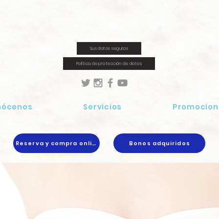
Sus datos seguros
Política de protección de datos
nócenos
Servicios
Promocion
Reserva y compra online
Bonos adquiridos