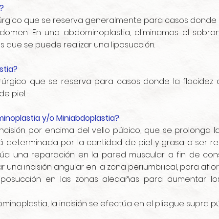
?
rgico que se reserva generalmente para casos donde h
domen. En una abdominoplastia, eliminamos el sobran
s que se puede realizar una liposucción.
stia?
úrgico que se reserva para casos donde la flacidez
e piel.
inoplastia y/o Miniabdoplastia?
isión por encima del vello púbico, que se prolonga lat
á determinada por la cantidad de piel y grasa a ser r
túa una reparación en la pared muscular a fin de co
una incisión angular en la zona periumbilical, para aflora
iposucción en las zonas aledañas para aumentar los
inoplastia, la incisión se efectúa en el pliegue supra p