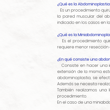
¿Qué es la Abdominoplastia
Es un procedimiento quirú
la pared muscular del ab
indicado en los casos en lo
¿Qué es la Miniabdominopla
Es el procedimiento quir
requiere menor resección d
¿En qué consiste una abdom
Consiste en hacer una inc
extensión de la misma est
abdominoplastia, se efec
Además se necesita realizar 
También realizamos una l
procedimiento.
En el caso de una miniabdom