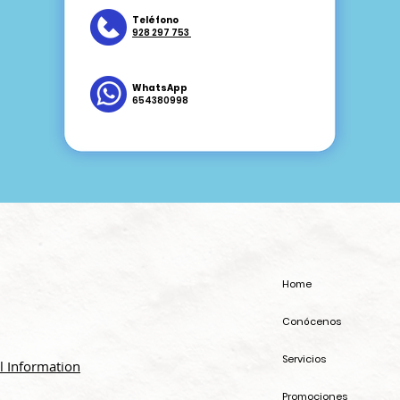
Teléfono
928 297 753
WhatsApp
654380998
Home
Conócenos
Servicios
l Information
Promociones